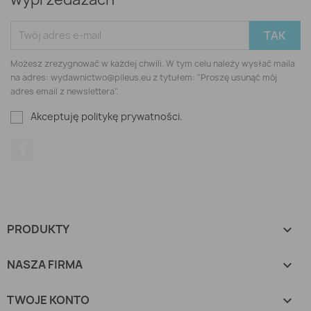
Możesz zrezygnować w każdej chwili. W tym celu należy wysłać maila
na adres: wydawnictwo@pileus.eu z tytułem: "Proszę usunąć mój
adres email z newslettera".
Akceptuję politykę prywatności.
Facebook
PRODUKTY

NASZA FIRMA

TWOJE KONTO
