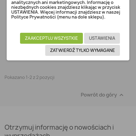
analitycznych ani marketingowych. Informację o
niezbędnych cookies znajdziesz klikając w przycisk
USTAWIENIA. Więcej informacji znajdziesz w naszej
Polityce Prywatności (menu na dole sklepu).
TYLKO ONLINE
ZAAKCEPTUJ WSZYSTKIE
USTAWIENIA
Moduł - Zasady Lotu - Samoloty
ZATWIERDŹ TYLKO WYMAGANE
97,50 zł
Pokazano 1-2 z 2 pozycji
Powrót do góry

Otrzymuj informację o nowościach i
wyprzedażach