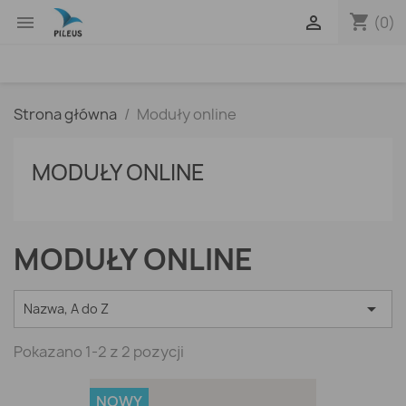
shopping_cart


(0)
Strona główna
Moduły online
MODUŁY ONLINE
MODUŁY ONLINE

Nazwa, A do Z
Pokazano 1-2 z 2 pozycji
NOWY